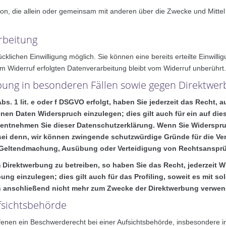
 Person, die allein oder gemeinsam mit anderen über die Zwecke und Mit
arbeitung
klichen Einwilligung möglich. Sie können eine bereits erteilte Einwillig
um Widerruf erfolgten Datenverarbeitung bleibt vom Widerruf unberührt.
ung in besonderen Fällen sowie gegen Direktwer
s. 1 lit. e oder f DSGVO erfolgt, haben Sie jederzeit das Recht, 
en Daten Widerspruch einzulegen; dies gilt auch für ein auf dies
 entnehmen Sie dieser Datenschutzerklärung. Wenn Sie Widerspruc
ei denn, wir können zwingende schutzwürdige Gründe für die Ver
er Geltendmachung, Ausübung oder Verteidigung von Rechtsansprü
Direktwerbung zu betreiben, so haben Sie das Recht, jederzeit W
 einzulegen; dies gilt auch für das Profiling, soweit es mit so
anschließend nicht mehr zum Zwecke der Direktwerbung verwend
fsichtsbehörde
nen ein Beschwerderecht bei einer Aufsichtsbehörde, insbesondere in 