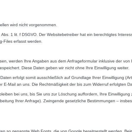
llen wird nicht vorgenommen.
 Abs. 1 lit. f DSGVO. Der Websitebetreiber hat ein berechtigtes Interes
-Files erfasst werden.
sen, werden Ihre Angaben aus dem Anfrageformular inklusive der von
speichert. Diese Daten geben wir nicht ohne Ihre Einwilligung weiter.
ten erfolgt somit ausschließlich auf Grundlage Ihrer Einwilligung (Art
 per E-Mail an uns. Die Rechtmäßigkeit der bis zum Widerruf erfolgten 
eiben bei uns, bis Sie uns zur Löschung auffordern, Ihre Einwilligung
rbeitung Ihrer Anfrage). Zwingende gesetzliche Bestimmungen – insbes
arten so genannte Web Fonts, die von Google bereitgestellt werden. Bei